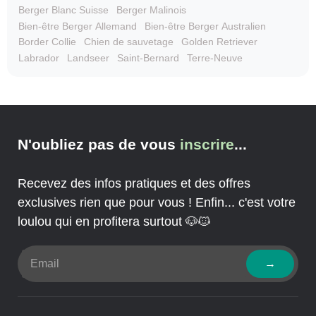
Berger Blanc Suisse
Berger Malinois
Bien-être Berger Allemand
Bien-être Berger Australien
Border Collie
Chien de sauvetage
Golden Retriever
Labrador
Landseer
Saint-Bernard
Terre-Neuve
N'oubliez pas de vous
inscrire
...
Recevez des infos pratiques et des offres
exclusives rien que pour vous ! Enfin... c'est votre
loulou qui en profitera surtout 🐶🐱
→