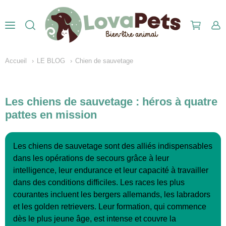
Accueil
LE BLOG
Chien de sauvetage
Les chiens de sauvetage : héros à quatre
pattes en mission
Les chiens de sauvetage sont des alliés indispensables
dans les opérations de secours grâce à leur
intelligence, leur endurance et leur capacité à travailler
dans des conditions difficiles. Les races les plus
courantes incluent les bergers allemands, les labradors
et les golden retrievers. Leur formation, qui commence
dès le plus jeune âge, est intense et couvre la